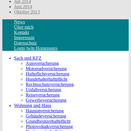
Juli 2014
Juni 2014
Oktober 2013
News
Über mich
Kontakt
Impressum
Datenschutz
Login
twin Homepages
Sach und KFZ
Autoversicherung
Motorradversicherung
Haftpflichtversicherung
Hundehalterhaftpflicht
Rechtsschutzversicherung
Unfallversicherung
Reiseversicherung
Gewerbeversicherung
Wohnung und Haus
Hausratversicherung
Gebäudeversicherung
Grundbesitzerhaftpflicht
Photovoltaikversicherung