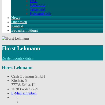
DSL
Girokonto
Tagesgeld
Konsumkredit
News
Über mich
Kontakt
Bedarfsermittlung
Horst Lehmann
Zu den Kontaktdaten
Horst Lehmann
Cash Optimum GmbH
Kirchstr. 5
77736 Zell a. H.
+07835-54098-29
E-Mail schreiben