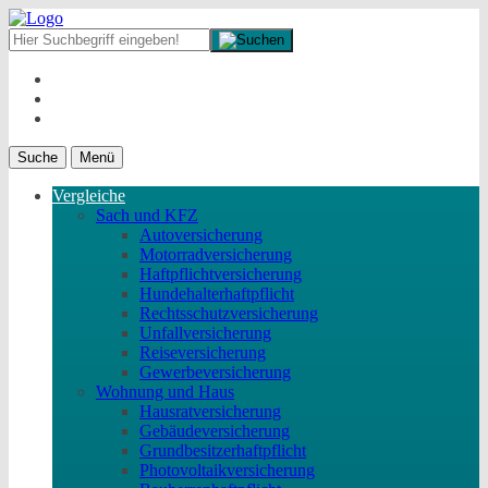
Suche
Menü
Vergleiche
Sach und KFZ
Autoversicherung
Motorradversicherung
Haftpflichtversicherung
Hundehalterhaftpflicht
Rechtsschutzversicherung
Unfallversicherung
Reiseversicherung
Gewerbeversicherung
Wohnung und Haus
Hausratversicherung
Gebäudeversicherung
Grundbesitzerhaftpflicht
Photovoltaikversicherung