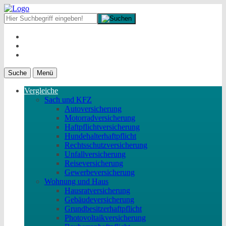
Suche
Menü
Vergleiche
Sach und KFZ
Autoversicherung
Motorradversicherung
Haftpflichtversicherung
Hundehalterhaftpflicht
Rechtsschutzversicherung
Unfallversicherung
Reiseversicherung
Gewerbeversicherung
Wohnung und Haus
Hausratversicherung
Gebäudeversicherung
Grundbesitzerhaftpflicht
Photovoltaikversicherung