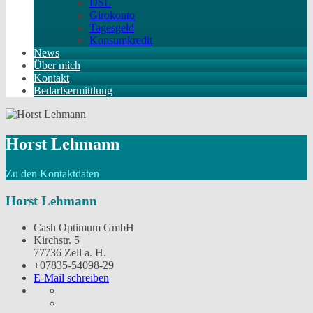
DSL
Girokonto
Tagesgeld
Konsumkredit
News
Über mich
Kontakt
Bedarfsermittlung
Horst Lehmann
Zu den Kontaktdaten
Horst Lehmann
Cash Optimum GmbH
Kirchstr. 5
77736 Zell a. H.
+07835-54098-29
E-Mail schreiben