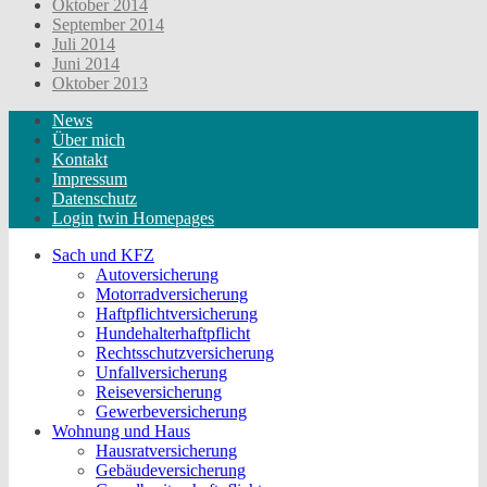
Oktober 2014
September 2014
Juli 2014
Juni 2014
Oktober 2013
News
Über mich
Kontakt
Impressum
Datenschutz
Login
twin Homepages
Sach und KFZ
Autoversicherung
Motorradversicherung
Haftpflichtversicherung
Hundehalterhaftpflicht
Rechtsschutzversicherung
Unfallversicherung
Reiseversicherung
Gewerbeversicherung
Wohnung und Haus
Hausratversicherung
Gebäudeversicherung