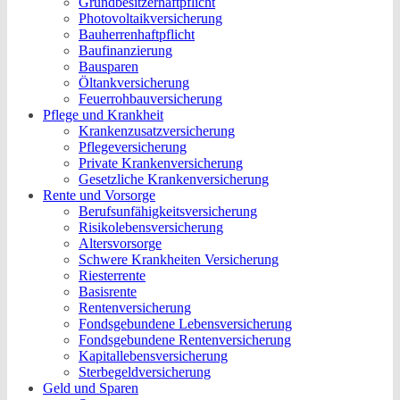
Grundbesitzerhaftpflicht
Photovoltaikversicherung
Bauherrenhaftpflicht
Baufinanzierung
Bausparen
Öltankversicherung
Feuerrohbauversicherung
Pflege und Krankheit
Krankenzusatzversicherung
Pflegeversicherung
Private Krankenversicherung
Gesetzliche Krankenversicherung
Rente und Vorsorge
Berufs­unfähigkeitsversicherung
Risikolebensversicherung
Altersvorsorge
Schwere Krankheiten Versicherung
Riesterrente
Basisrente
Rentenversicherung
Fondsgebundene Lebensversicherung
Fondsgebundene Rentenversicherung
Kapitallebensversicherung
Sterbegeldversicherung
Geld und Sparen