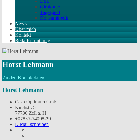
DSL
Girokonto
Tagesgeld
Konsumkredit
News
Über mich
Kontakt
Bedarfsermittlung
Horst Lehmann
Zu den Kontaktdaten
Horst Lehmann
Cash Optimum GmbH
Kirchstr. 5
77736 Zell a. H.
+07835-54098-29
E-Mail schreiben