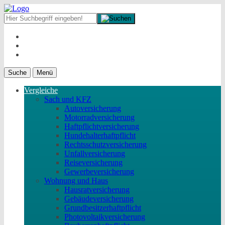
Suche
Menü
Vergleiche
Sach und KFZ
Autoversicherung
Motorradversicherung
Haftpflichtversicherung
Hundehalterhaftpflicht
Rechtsschutzversicherung
Unfallversicherung
Reiseversicherung
Gewerbeversicherung
Wohnung und Haus
Hausratversicherung
Gebäudeversicherung
Grundbesitzerhaftpflicht
Photovoltaikversicherung