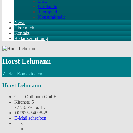
DSL
Girokonto
Tagesgeld
Konsumkredit
News
Über mich
Kontakt
Bedarfsermittlung
Horst Lehmann
Zu den Kontaktdaten
Horst Lehmann
Cash Optimum GmbH
Kirchstr. 5
77736 Zell a. H.
+07835-54098-29
E-Mail schreiben