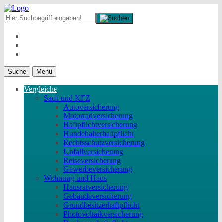
Suche
Menü
Vergleiche
Sach und KFZ
Autoversicherung
Motorradversicherung
Haftpflichtversicherung
Hundehalterhaftpflicht
Rechtsschutzversicherung
Unfallversicherung
Reiseversicherung
Gewerbeversicherung
Wohnung und Haus
Hausratversicherung
Gebäudeversicherung
Grundbesitzerhaftpflicht
Photovoltaikversicherung