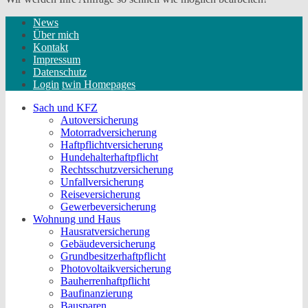
News
Über mich
Kontakt
Impressum
Datenschutz
Login
twin Homepages
Sach und KFZ
Autoversicherung
Motorradversicherung
Haftpflichtversicherung
Hundehalterhaftpflicht
Rechtsschutzversicherung
Unfallversicherung
Reiseversicherung
Gewerbeversicherung
Wohnung und Haus
Hausratversicherung
Gebäudeversicherung
Grundbesitzerhaftpflicht
Photovoltaikversicherung
Bauherrenhaftpflicht
Baufinanzierung
Bausparen