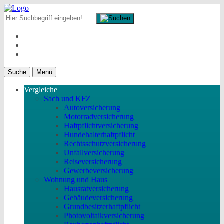
Suche
Menü
Vergleiche
Sach und KFZ
Autoversicherung
Motorradversicherung
Haftpflichtversicherung
Hundehalterhaftpflicht
Rechtsschutzversicherung
Unfallversicherung
Reiseversicherung
Gewerbeversicherung
Wohnung und Haus
Hausratversicherung
Gebäudeversicherung
Grundbesitzerhaftpflicht
Photovoltaikversicherung