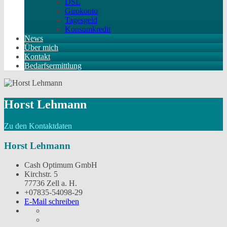
DSL
Girokonto
Tagesgeld
Konsumkredit
News
Über mich
Kontakt
Bedarfsermittlung
Horst Lehmann
Zu den Kontaktdaten
Horst Lehmann
Cash Optimum GmbH
Kirchstr. 5
77736 Zell a. H.
+07835-54098-29
E-Mail schreiben