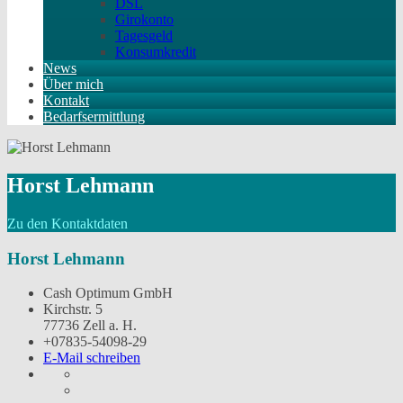
DSL
Girokonto
Tagesgeld
Konsumkredit
News
Über mich
Kontakt
Bedarfsermittlung
Horst Lehmann
Zu den Kontaktdaten
Horst Lehmann
Cash Optimum GmbH
Kirchstr. 5
77736 Zell a. H.
+07835-54098-29
E-Mail schreiben