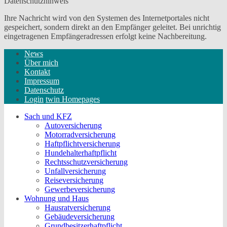
Datenschutzhinweis
Ihre Nachricht wird von den Systemen des Internetportales nicht
gespeichert, sondern direkt an den Empfänger geleitet. Bei unrichtig
eingetragenen Empfängeradressen erfolgt keine Nachbereitung.
News
Über mich
Kontakt
Impressum
Datenschutz
Login
twin Homepages
Sach und KFZ
Autoversicherung
Motorradversicherung
Haftpflichtversicherung
Hundehalterhaftpflicht
Rechtsschutzversicherung
Unfallversicherung
Reiseversicherung
Gewerbeversicherung
Wohnung und Haus
Hausratversicherung
Gebäudeversicherung
Grundbesitzerhaftpflicht