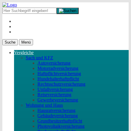
Suche
Menü
Vergleiche
Sach und KFZ
Autoversicherung
Motorradversicherung
Haftpflichtversicherung
Hundehalterhaftpflicht
Rechtsschutzversicherung
Unfallversicherung
Reiseversicherung
Gewerbeversicherung
Wohnung und Haus
Hausratversicherung
Gebäudeversicherung
Grundbesitzerhaftpflicht
Photovoltaikversicherung