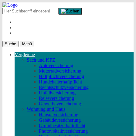
Suche
Menü
Vergleiche
Sach und KFZ
Autoversicherung
Motorradversicherung
Haftpflichtversicherung
Hundehalterhaftpflicht
Rechtsschutzversicherung
Unfallversicherung
Reiseversicherung
Gewerbeversicherung
Wohnung und Haus
Hausratversicherung
Gebäudeversicherung
Grundbesitzerhaftpflicht
Photovoltaikversicherung