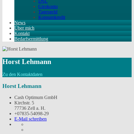
DSL
Girokonto
Tagesgeld
Konsumkredit
News
Über mich
Kontakt
Bedarfsermittlung
Horst Lehmann
Zu den Kontaktdaten
Horst Lehmann
Cash Optimum GmbH
Kirchstr. 5
77736 Zell a. H.
+07835-54098-29
E-Mail schreiben