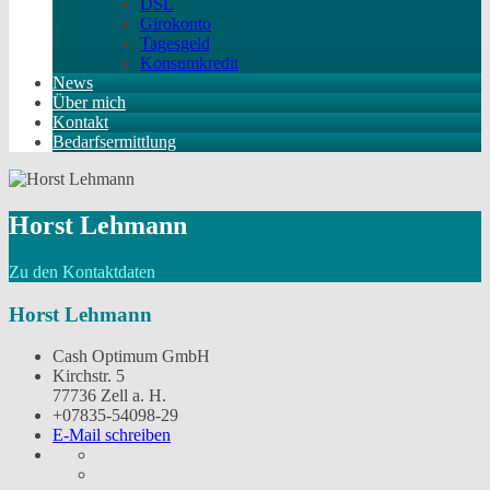
DSL
Girokonto
Tagesgeld
Konsumkredit
News
Über mich
Kontakt
Bedarfsermittlung
Horst Lehmann
Zu den Kontaktdaten
Horst Lehmann
Cash Optimum GmbH
Kirchstr. 5
77736 Zell a. H.
+07835-54098-29
E-Mail schreiben