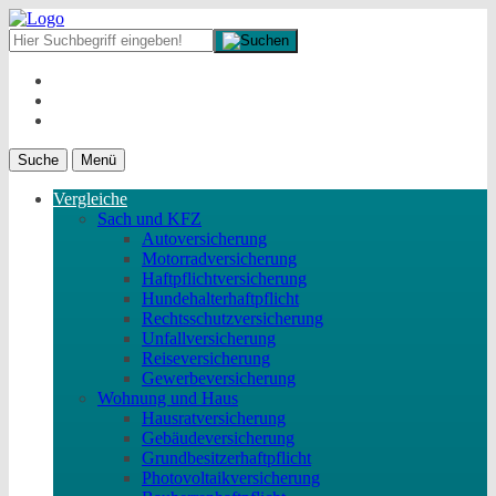
Suche
Menü
Vergleiche
Sach und KFZ
Autoversicherung
Motorradversicherung
Haftpflichtversicherung
Hundehalterhaftpflicht
Rechtsschutzversicherung
Unfallversicherung
Reiseversicherung
Gewerbeversicherung
Wohnung und Haus
Hausratversicherung
Gebäudeversicherung
Grundbesitzerhaftpflicht
Photovoltaikversicherung