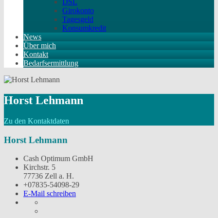
DSL
Girokonto
Tagesgeld
Konsumkredit
News
Über mich
Kontakt
Bedarfsermittlung
Horst Lehmann
Zu den Kontaktdaten
Horst Lehmann
Cash Optimum GmbH
Kirchstr. 5
77736 Zell a. H.
+07835-54098-29
E-Mail schreiben