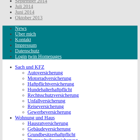
September 2014
Juli 2014
Juni 2014
Oktober 2013
News
Über mich
Kontakt
Impressum
Datenschutz
Login
twin Homepages
Sach und KFZ
Autoversicherung
Motorradversicherung
Haftpflichtversicherung
Hundehalterhaftpflicht
Rechtsschutzversicherung
Unfallversicherung
Reiseversicherung
Gewerbeversicherung
Wohnung und Haus
Hausratversicherung
Gebäudeversicherung
Grundbesitzerhaftpflicht