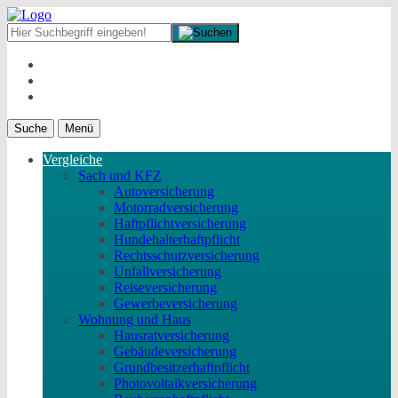
Suche
Menü
Vergleiche
Sach und KFZ
Autoversicherung
Motorradversicherung
Haftpflichtversicherung
Hundehalterhaftpflicht
Rechtsschutzversicherung
Unfallversicherung
Reiseversicherung
Gewerbeversicherung
Wohnung und Haus
Hausratversicherung
Gebäudeversicherung
Grundbesitzerhaftpflicht
Photovoltaikversicherung