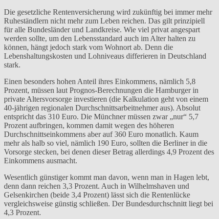
Die gesetzliche Rentenversicherung wird zukünftig bei immer mehr
Ruheständlern nicht mehr zum Leben reichen. Das gilt prinzipiell
für alle Bundesländer und Landkreise. Wie viel privat angespart
werden sollte, um den Lebensstandard auch im Alter halten zu
können, hängt jedoch stark vom Wohnort ab. Denn die
Lebenshaltungskosten und Lohniveaus differieren in Deutschland
stark.
Einen besonders hohen Anteil ihres Einkommens, nämlich 5,8
Prozent, müssen laut Prognos-Berechnungen die Hamburger in
private Altersvorsorge investieren (die Kalkulation geht von einem
40-jährigen regionalen Durchschnittsarbeitnehmer aus). Absolut
entspricht das 310 Euro. Die Münchner müssen zwar „nur“ 5,7
Prozent aufbringen, kommen damit wegen des höheren
Durchschnittseinkommens aber auf 360 Euro monatlich. Kaum
mehr als halb so viel, nämlich 190 Euro, sollten die Berliner in die
Vorsorge stecken, bei denen dieser Betrag allerdings 4,9 Prozent des
Einkommens ausmacht.
Wesentlich günstiger kommt man davon, wenn man in Hagen lebt,
denn dann reichen 3,3 Prozent. Auch in Wilhelmshaven und
Gelsenkirchen (beide 3,4 Prozent) lässt sich die Rentenlücke
vergleichsweise günstig schließen. Der Bundesdurchschnitt liegt bei
4,3 Prozent.