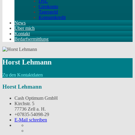
DSL
Girokonto
Tagesgeld
Konsumkredit
News
Über mich
Kontakt
Bedarfsermittlung
Horst Lehmann
Zu den Kontaktdaten
Horst Lehmann
Cash Optimum GmbH
Kirchstr. 5
77736 Zell a. H.
+07835-54098-29
E-Mail schreiben