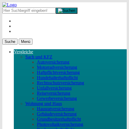
Suche
Menü
Vergleiche
Sach und KFZ
Autoversicherung
Motorradversicherung
Haftpflichtversicherung
Hundehalterhaftpflicht
Rechtsschutzversicherung
Unfallversicherung
Reiseversicherung
Gewerbeversicherung
Wohnung und Haus
Hausratversicherung
Gebäudeversicherung
Grundbesitzerhaftpflicht
Photovoltaikversicherung