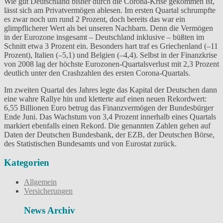
Wie gut Deutschland bisher durch die Corona-Krise gekommen ist,
lässt sich am Privatvermögen ablesen. Im ersten Quartal schrumpfte
es zwar noch um rund 2 Prozent, doch bereits das war ein
glimpflicherer Wert als bei unseren Nachbarn. Denn die Vermögen
in der Eurozone insgesamt – Deutschland inklusive – büßten im
Schnitt etwa 3 Prozent ein. Besonders hart traf es Griechenland (–11
Prozent), Italien (–5,1) und Belgien (–4,4). Selbst in der Finanzkrise
von 2008 lag der höchste Eurozonen-Quartalsverlust mit 2,3 Prozent
deutlich unter den Crashzahlen des ersten Corona-Quartals.
Im zweiten Quartal des Jahres legte das Kapital der Deutschen dann
eine wahre Rallye hin und kletterte auf einen neuen Rekordwert:
6,55 Billionen Euro betrug das Finanzvermögen der Bundesbürger
Ende Juni. Das Wachstum von 3,4 Prozent innerhalb eines Quartals
markiert ebenfalls einen Rekord. Die genannten Zahlen gehen auf
Daten der Deutschen Bundesbank, der EZB, der Deutschen Börse,
des Statistischen Bundesamts und von Eurostat zurück.
Kategorien
Allgemein
Versicherungen
News Archiv