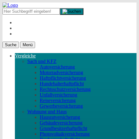
Suche
Menü
Vergleiche
Sach und KFZ
Autoversicherung
Motorradversicherung
Haftpflichtversicherung
Hundehalterhaftpflicht
Rechtsschutzversicherung
Unfallversicherung
Reiseversicherung
Gewerbeversicherung
Wohnung und Haus
Hausratversicherung
Gebäudeversicherung
Grundbesitzerhaftpflicht
Photovoltaikversicherung