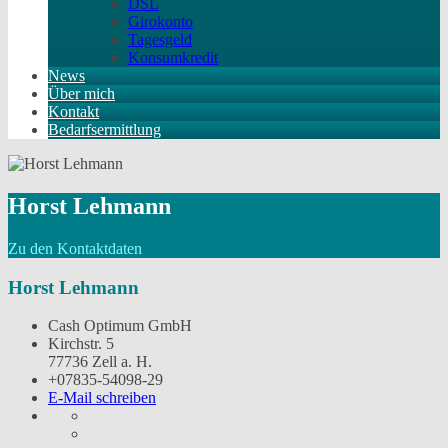
DSL
Girokonto
Tagesgeld
Konsumkredit
News
Über mich
Kontakt
Bedarfsermittlung
Horst Lehmann
Zu den Kontaktdaten
Horst Lehmann
Cash Optimum GmbH
Kirchstr. 5
77736 Zell a. H.
+07835-54098-29
E-Mail schreiben