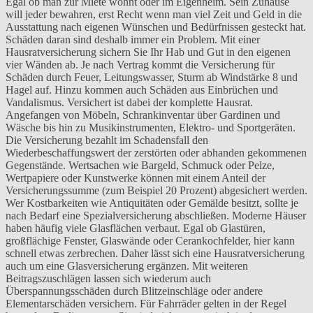
Egal ob man zur Miete wohnt oder im Eigenheim. Sein Zuhause
will jeder bewahren, erst Recht wenn man viel Zeit und Geld in die
Ausstattung nach eigenen Wünschen und Bedürfnissen gesteckt hat.
Schäden daran sind deshalb immer ein Problem. Mit einer
Hausratversicherung sichern Sie Ihr Hab und Gut in den eigenen
vier Wänden ab. Je nach Vertrag kommt die Versicherung für
Schäden durch Feuer, Leitungswasser, Sturm ab Windstärke 8 und
Hagel auf. Hinzu kommen auch Schäden aus Einbrüchen und
Vandalismus. Versichert ist dabei der komplette Hausrat.
Angefangen von Möbeln, Schrankinventar über Gardinen und
Wäsche bis hin zu Musikinstrumenten, Elektro- und Sportgeräten.
Die Versicherung bezahlt im Schadensfall den
Wiederbeschaffungswert der zerstörten oder abhanden gekommenen
Gegenstände. Wertsachen wie Bargeld, Schmuck oder Pelze,
Wertpapiere oder Kunstwerke können mit einem Anteil der
Versicherungssumme (zum Beispiel 20 Prozent) abgesichert werden.
Wer Kostbarkeiten wie Antiquitäten oder Gemälde besitzt, sollte je
nach Bedarf eine Spezialversicherung abschließen. Moderne Häuser
haben häufig viele Glasflächen verbaut. Egal ob Glastüren,
großflächige Fenster, Glaswände oder Cerankochfelder, hier kann
schnell etwas zerbrechen. Daher lässt sich eine Hausratversicherung
auch um eine Glasversicherung ergänzen. Mit weiteren
Beitragszuschlägen lassen sich wiederum auch
Überspannungsschäden durch Blitzeinschläge oder andere
Elementarschäden versichern. Für Fahrräder gelten in der Regel