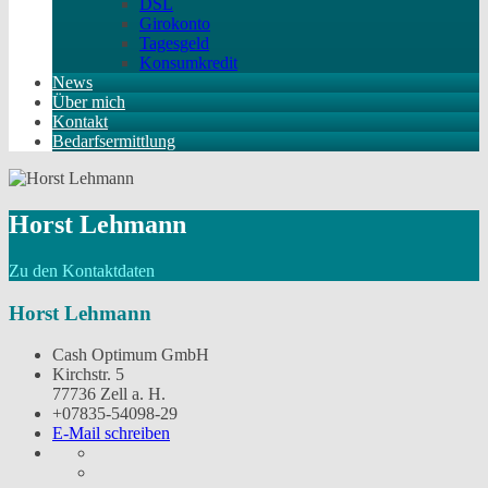
DSL
Girokonto
Tagesgeld
Konsumkredit
News
Über mich
Kontakt
Bedarfsermittlung
Horst Lehmann
Zu den Kontaktdaten
Horst Lehmann
Cash Optimum GmbH
Kirchstr. 5
77736 Zell a. H.
+07835-54098-29
E-Mail schreiben