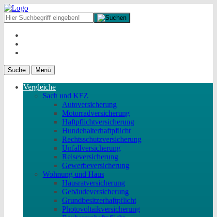
Suche
Menü
Vergleiche
Sach und KFZ
Autoversicherung
Motorradversicherung
Haftpflichtversicherung
Hundehalterhaftpflicht
Rechtsschutzversicherung
Unfallversicherung
Reiseversicherung
Gewerbeversicherung
Wohnung und Haus
Hausratversicherung
Gebäudeversicherung
Grundbesitzerhaftpflicht
Photovoltaikversicherung