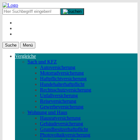
Suche
Menü
Vergleiche
Sach und KFZ
Autoversicherung
Motorradversicherung
Haftpflichtversicherung
Hundehalterhaftpflicht
Rechtsschutzversicherung
Unfallversicherung
Reiseversicherung
Gewerbeversicherung
Wohnung und Haus
Hausratversicherung
Gebäudeversicherung
Grundbesitzerhaftpflicht
Photovoltaikversicherung