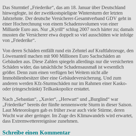
Das Sturmtief „Friederike“, das am 18. Januar über Deutschland
hinwegfegte, ist der zweitkostspieligste Wintersturm der letzten
Jahrzehnte. Der deutsche Versicherer-Gesamtverband GDV geht in
einer Hochrechnung von einem Schadensvolumen von einer
Milliarde Euro aus. Nur „Kyrill“ schlug 2007 noch härter zu; damals
mussten die Versicherer etwa doppelt so viel ausschütten wie infolge
von „Friederike“.
Von deren Schäden entfällt rund ein Zehntel auf Kraftfahrzeuge, den
Löwenanteil machen mit 900 Millionen Euro Sachschäden an
Gebäuden aus. Diese Zahlen spiegeln allerdings nur die versicherten
Schäden wider, das tatsächliche Schadensausmaß ist wesentlich
größer. Denn zum einen verfügen bei Weitem nicht alle
Immobilienbesitzer über eine Gebäudeversicherung. Und zum
anderen werden Kfz-Sturmschäden nur im Rahmen einer Kasko-
oder (eingeschränkt) Teilkaskopolice erstattet.
Nach „Sebastian“, „Xavier“, „Herwart“ und „Burglind“ war
„Friederike“ bereits der fünfte nennenswerte Sturm in dieser Saison.
Laut Meteorologen gab es früher zwar auch viele Stürme, deren
Wucht war aber geringer. Im Zuge des Klimawandels wird erwartet,
dass Extremwetterereignisse zunehmen.
Schreibe einen Kommentar