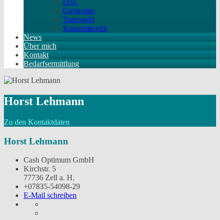
DSL
Girokonto
Tagesgeld
Konsumkredit
News
Über mich
Kontakt
Bedarfsermittlung
Horst Lehmann
Zu den Kontaktdaten
Horst Lehmann
Cash Optimum GmbH
Kirchstr. 5
77736 Zell a. H.
+07835-54098-29
E-Mail schreiben