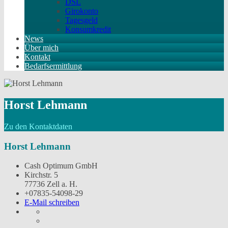
DSL
Girokonto
Tagesgeld
Konsumkredit
News
Über mich
Kontakt
Bedarfsermittlung
Horst Lehmann
Zu den Kontaktdaten
Horst Lehmann
Cash Optimum GmbH
Kirchstr. 5
77736 Zell a. H.
+07835-54098-29
E-Mail schreiben