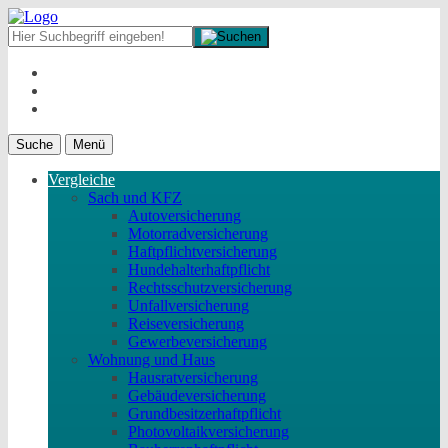
Suche
Menü
Vergleiche
Sach und KFZ
Autoversicherung
Motorradversicherung
Haftpflichtversicherung
Hundehalterhaftpflicht
Rechtsschutzversicherung
Unfallversicherung
Reiseversicherung
Gewerbeversicherung
Wohnung und Haus
Hausratversicherung
Gebäudeversicherung
Grundbesitzerhaftpflicht
Photovoltaikversicherung