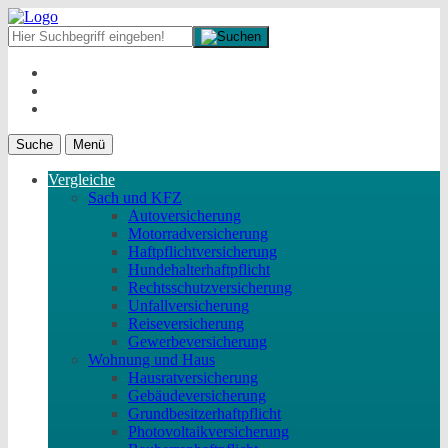
Suche
Menü
Vergleiche
Sach und KFZ
Autoversicherung
Motorradversicherung
Haftpflichtversicherung
Hundehalterhaftpflicht
Rechtsschutzversicherung
Unfallversicherung
Reiseversicherung
Gewerbeversicherung
Wohnung und Haus
Hausratversicherung
Gebäudeversicherung
Grundbesitzerhaftpflicht
Photovoltaikversicherung