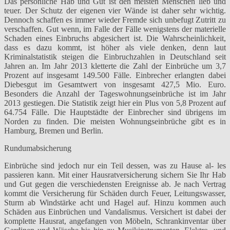
Das persönliche Hab und Gut ist den meisten Menschen lieb und
teuer. Der Schutz der eigenen vier Wände ist daher sehr wichtig.
Dennoch schaffen es immer wieder Fremde sich unbefugt Zutritt zu
verschaffen. Gut wenn, im Falle der Fälle wenigstens der materielle
Schaden eines Einbruchs abgesichert ist. Die Wahrscheinlichkeit,
dass es dazu kommt, ist höher als viele denken, denn laut
Kriminalstatistik steigen die Einbruchzahlen in Deutschland seit
Jahren an. Im Jahr 2013 kletterte die Zahl der Einbrüche um 3,7
Prozent auf insgesamt 149.500 Fälle. Einbrecher erlangten dabei
Diebesgut im Gesamtwert von insgesamt 427,5 Mio. Euro.
Besonders die Anzahl der Tageswohnungseinbrüche ist im Jahr
2013 gestiegen. Die Statistik zeigt hier ein Plus von 5,8 Prozent auf
64.754 Fälle. Die Hauptstädte der Einbrecher sind übrigens im
Norden zu finden. Die meisten Wohnungseinbrüche gibt es in
Hamburg, Bremen und Berlin.
Rundumabsicherung
Einbrüche sind jedoch nur ein Teil dessen, was zu Hause al- les
passieren kann. Mit einer Hausratversicherung sichern Sie Ihr Hab
und Gut gegen die verschiedensten Ereignisse ab. Je nach Vertrag
kommt die Versicherung für Schäden durch Feuer, Leitungswasser,
Sturm ab Windstärke acht und Hagel auf. Hinzu kommen auch
Schäden aus Einbrüchen und Vandalismus. Versichert ist dabei der
komplette Hausrat, angefangen von Möbeln, Schrankinventar über