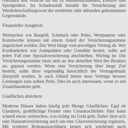
Gardinen und Wäsche bis hin zu Musikinstrumenten, Elektro- und
Sportgeräten. Im Schadensfall bezahlt die Versicherung den
Wiederbeschaffungswert der zerstörten oder abhanden gekommenen
Gegenstände.
Finanzieller Ausgleich
Wertsachen wie Bargeld, Schmuck oder Pelze, Wertpapiere oder
Kunstwerke können mit einem Anteil der Versicherungssumme
abgesichert werden. Der Wert hängt vom jeweiligen Vertrag ab. Wer
Kostbarkeiten wie Antiquitäten oder Gemälde besitzt, sollte auf
jeden Fall eine Spezialversicherung abschließen. Wichtig ist: Die
Versicherungssumme muss stets an den aktuellen Wert des Besitzes
an- gepasst werden. Wenn eine Versicherung über lange Zeit
besteht, sollte diese regelmäßig hinsichtlich der Vertragsdetails
überprüft werden. Je nach Alttarif bieten neue Verträge bessere
Leistungen zum selben Preis. Dies ist auch interessant, wenn es um
Zusatzbausteine geht.
Glasflächen absichern
Moderne Häuser haben häufig jede Menge Glasflächen. Egal ob
Glastüren, großflächige Fenster oder Cerankochfelder: Hier kann
schnell etwas zerbrechen, was richtig ins Geld geht. Daher lässt sich
eine Hausratversicherung auch um eine Glasversicherung ergänzen.
Mit weiteren Beitragszuschlägen lassen sich wiederum auch