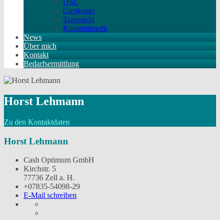
DSL
Girokonto
Tagesgeld
Konsumkredit
News
Über mich
Kontakt
Bedarfsermittlung
Horst Lehmann
Zu den Kontaktdaten
Horst Lehmann
Cash Optimum GmbH
Kirchstr. 5
77736 Zell a. H.
+07835-54098-29
E-Mail schreiben