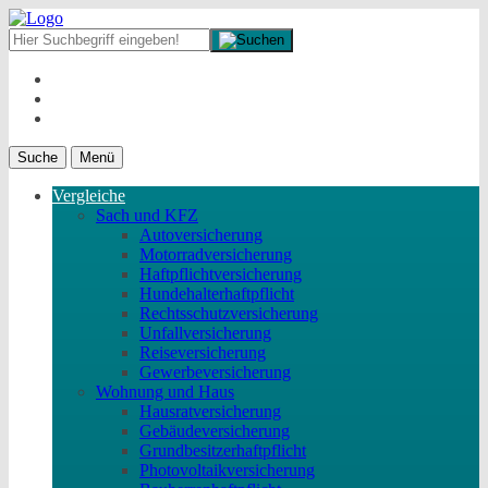
Suche
Menü
Vergleiche
Sach und KFZ
Autoversicherung
Motorradversicherung
Haftpflichtversicherung
Hundehalterhaftpflicht
Rechtsschutzversicherung
Unfallversicherung
Reiseversicherung
Gewerbeversicherung
Wohnung und Haus
Hausratversicherung
Gebäudeversicherung
Grundbesitzerhaftpflicht
Photovoltaikversicherung