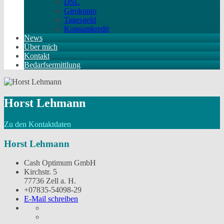
DSL
Girokonto
Tagesgeld
Konsumkredit
News
Über mich
Kontakt
Bedarfsermittlung
Horst Lehmann
Zu den Kontaktdaten
Horst Lehmann
Cash Optimum GmbH
Kirchstr. 5
77736 Zell a. H.
+07835-54098-29
E-Mail schreiben