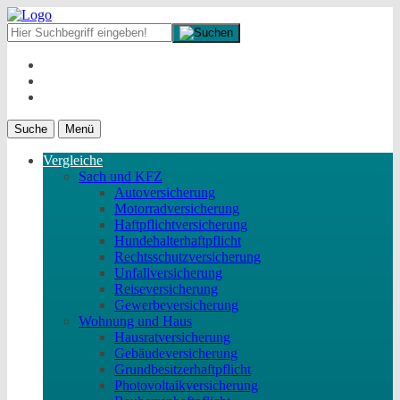
Suche
Menü
Vergleiche
Sach und KFZ
Autoversicherung
Motorradversicherung
Haftpflichtversicherung
Hundehalterhaftpflicht
Rechtsschutzversicherung
Unfallversicherung
Reiseversicherung
Gewerbeversicherung
Wohnung und Haus
Hausratversicherung
Gebäudeversicherung
Grundbesitzerhaftpflicht
Photovoltaikversicherung