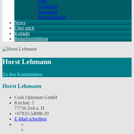
DSL
Girokonto
Tagesgeld
Konsumkredit
News
Über mich
Kontakt
Bedarfsermittlung
Horst Lehmann
Zu den Kontaktdaten
Horst Lehmann
Cash Optimum GmbH
Kirchstr. 5
77736 Zell a. H.
+07835-54098-29
E-Mail schreiben