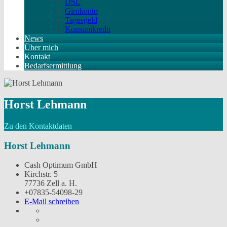
DSL
Girokonto
Tagesgeld
Konsumkredit
News
Über mich
Kontakt
Bedarfsermittlung
Horst Lehmann
Zu den Kontaktdaten
Horst Lehmann
Cash Optimum GmbH
Kirchstr. 5
77736 Zell a. H.
+07835-54098-29
E-Mail schreiben