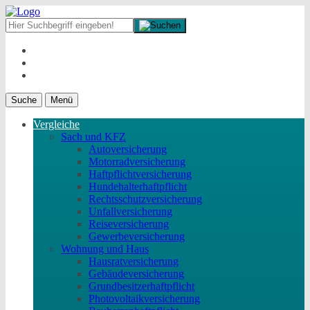
Suche
Menü
Vergleiche
Sach und KFZ
Autoversicherung
Motorradversicherung
Haftpflichtversicherung
Hundehalterhaftpflicht
Rechtsschutzversicherung
Unfallversicherung
Reiseversicherung
Gewerbeversicherung
Wohnung und Haus
Hausratversicherung
Gebäudeversicherung
Grundbesitzerhaftpflicht
Photovoltaikversicherung