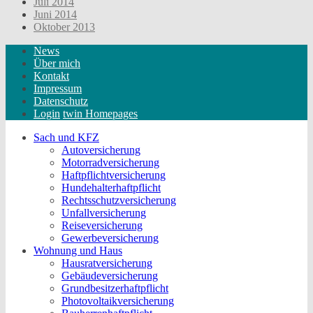
Juli 2014
Juni 2014
Oktober 2013
News
Über mich
Kontakt
Impressum
Datenschutz
Login
twin Homepages
Sach und KFZ
Autoversicherung
Motorradversicherung
Haftpflichtversicherung
Hundehalterhaftpflicht
Rechtsschutzversicherung
Unfallversicherung
Reiseversicherung
Gewerbeversicherung
Wohnung und Haus
Hausratversicherung
Gebäudeversicherung
Grundbesitzerhaftpflicht
Photovoltaikversicherung