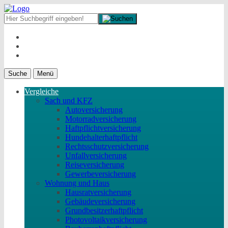
Suche
Menü
Vergleiche
Sach und KFZ
Autoversicherung
Motorradversicherung
Haftpflichtversicherung
Hundehalterhaftpflicht
Rechtsschutzversicherung
Unfallversicherung
Reiseversicherung
Gewerbeversicherung
Wohnung und Haus
Hausratversicherung
Gebäudeversicherung
Grundbesitzerhaftpflicht
Photovoltaikversicherung