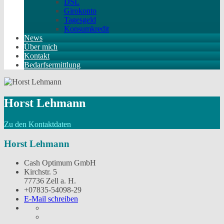
DSL
Girokonto
Tagesgeld
Konsumkredit
News
Über mich
Kontakt
Bedarfsermittlung
Horst Lehmann
Zu den Kontaktdaten
Horst Lehmann
Cash Optimum GmbH
Kirchstr. 5
77736 Zell a. H.
+07835-54098-29
E-Mail schreiben