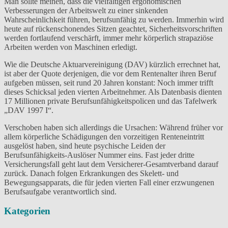
Man sollte meinen, dass die vielfältigen ergonomischen
Verbesserungen der Arbeitswelt zu einer sinkenden
Wahrscheinlichkeit führen, berufsunfähig zu werden. Immerhin wird
heute auf rückenschonendes Sitzen geachtet, Sicherheitsvorschriften
werden fortlaufend verschärft, immer mehr körperlich strapaziöse
Arbeiten werden von Maschinen erledigt.
Wie die Deutsche Aktuarvereinigung (DAV) kürzlich errechnet hat,
ist aber der Quote derjenigen, die vor dem Rentenalter ihren Beruf
aufgeben müssen, seit rund 20 Jahren konstant: Noch immer trifft
dieses Schicksal jeden vierten Arbeitnehmer. Als Datenbasis dienten
17 Millionen private Berufsunfähigkeitspolicen und das Tafelwerk
„DAV 1997 I“.
Verschoben haben sich allerdings die Ursachen: Während früher vor
allem körperliche Schädigungen den vorzeitigen Renteneintritt
ausgelöst haben, sind heute psychische Leiden der
Berufsunfähigkeits-Auslöser Nummer eins. Fast jeder dritte
Versicherungsfall geht laut dem Versicherer-Gesamtverband darauf
zurück. Danach folgen Erkrankungen des Skelett- und
Bewegungsapparats, die für jeden vierten Fall einer erzwungenen
Berufsaufgabe verantwortlich sind.
Kategorien