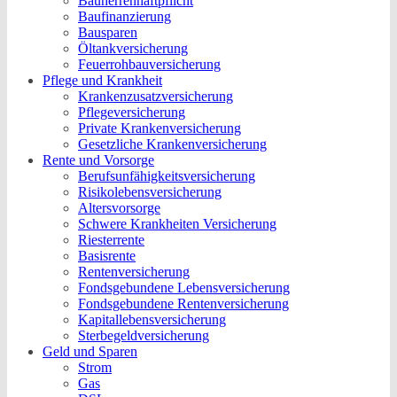
Bauherrenhaftpflicht
Baufinanzierung
Bausparen
Öltankversicherung
Feuerrohbauversicherung
Pflege und Krankheit
Krankenzusatzversicherung
Pflegeversicherung
Private Krankenversicherung
Gesetzliche Krankenversicherung
Rente und Vorsorge
Berufs­unfähigkeitsversicherung
Risikolebensversicherung
Altersvorsorge
Schwere Krankheiten Versicherung
Riesterrente
Basisrente
Rentenversicherung
Fondsgebundene Lebensversicherung
Fondsgebundene Rentenversicherung
Kapitallebensversicherung
Sterbegeldversicherung
Geld und Sparen
Strom
Gas