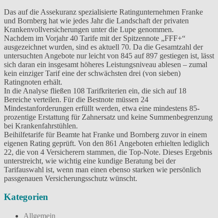
Das auf die Assekuranz spezialisierte Ratingunternehmen Franke
und Bornberg hat wie jedes Jahr die Landschaft der privaten
Krankenvollversicherungen unter die Lupe genommen.
Nachdem im Vorjahr 40 Tarife mit der Spitzennote „FFF+“
ausgezeichnet wurden, sind es aktuell 70. Da die Gesamtzahl der
untersuchten Angebote nur leicht von 845 auf 897 gestiegen ist, lässt
sich daran ein insgesamt höheres Leistungsniveau ablesen – zumal
kein einziger Tarif eine der schwächsten drei (von sieben)
Ratingnoten erhält.
In die Analyse fließen 108 Tarifkriterien ein, die sich auf 18
Bereiche verteilen. Für die Bestnote müssen 24
Mindestanforderungen erfüllt werden, etwa eine mindestens 85-
prozentige Erstattung für Zahnersatz und keine Summenbegrenzung
bei Krankenfahrstühlen.
Beihilfetarife für Beamte hat Franke und Bornberg zuvor in einem
eigenen Rating geprüft. Von den 861 Angeboten erhielten lediglich
22, die von 4 Versicherern stammen, die Top-Note. Dieses Ergebnis
unterstreicht, wie wichtig eine kundige Beratung bei der
Tarifauswahl ist, wenn man einen ebenso starken wie persönlich
passgenauen Versicherungsschutz wünscht.
Kategorien
Allgemein