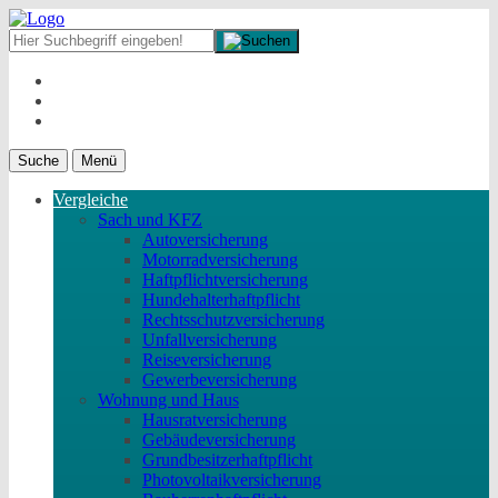
Suche
Menü
Vergleiche
Sach und KFZ
Autoversicherung
Motorradversicherung
Haftpflichtversicherung
Hundehalterhaftpflicht
Rechtsschutzversicherung
Unfallversicherung
Reiseversicherung
Gewerbeversicherung
Wohnung und Haus
Hausratversicherung
Gebäudeversicherung
Grundbesitzerhaftpflicht
Photovoltaikversicherung