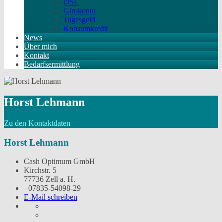
DSL
Girokonto
Tagesgeld
Konsumkredit
News
Über mich
Kontakt
Bedarfsermittlung
Horst Lehmann
Zu den Kontaktdaten
Horst Lehmann
Cash Optimum GmbH
Kirchstr. 5
77736 Zell a. H.
+07835-54098-29
E-Mail schreiben