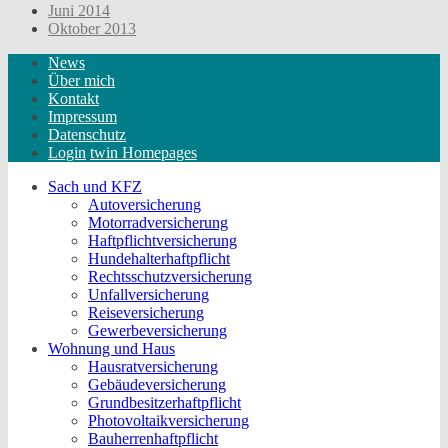
Juni 2014
Oktober 2013
News
Über mich
Kontakt
Impressum
Datenschutz
Login
twin Homepages
Sach und KFZ
Autoversicherung
Motorradversicherung
Haftpflichtversicherung
Hundehalterhaftpflicht
Rechtsschutzversicherung
Unfallversicherung
Reiseversicherung
Gewerbeversicherung
Wohnung und Haus
Hausratversicherung
Gebäudeversicherung
Grundbesitzerhaftpflicht
Photovoltaikversicherung
Bauherrenhaftpflicht