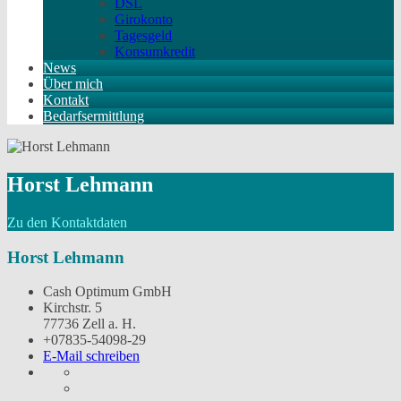
DSL
Girokonto
Tagesgeld
Konsumkredit
News
Über mich
Kontakt
Bedarfsermittlung
Horst Lehmann
Zu den Kontaktdaten
Horst Lehmann
Cash Optimum GmbH
Kirchstr. 5
77736 Zell a. H.
+07835-54098-29
E-Mail schreiben