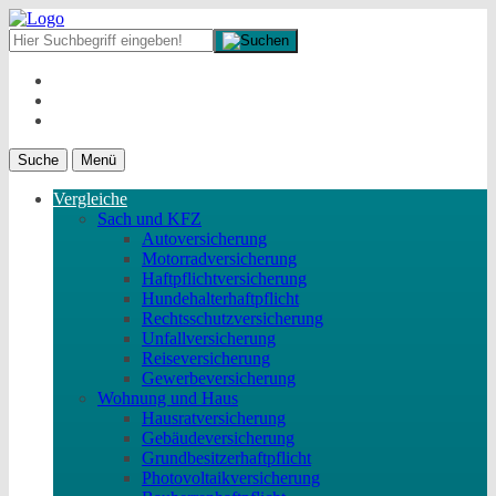
Suche
Menü
Vergleiche
Sach und KFZ
Autoversicherung
Motorradversicherung
Haftpflichtversicherung
Hundehalterhaftpflicht
Rechtsschutzversicherung
Unfallversicherung
Reiseversicherung
Gewerbeversicherung
Wohnung und Haus
Hausratversicherung
Gebäudeversicherung
Grundbesitzerhaftpflicht
Photovoltaikversicherung