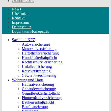
Oktober 2013
News
Über mich
Kontakt
Impressum
Datenschutz
Login
twin Homepages
Sach und KFZ
Autoversicherung
Motorradversicherung
Haftpflichtversicherung
Hundehalterhaftpflicht
Rechtsschutzversicherung
Unfallversicherung
Reiseversicherung
Gewerbeversicherung
Wohnung und Haus
Hausratversicherung
Gebäudeversicherung
Grundbesitzerhaftpflicht
Photovoltaikversicherung
Bauherrenhaftpflicht
Baufinanzierung