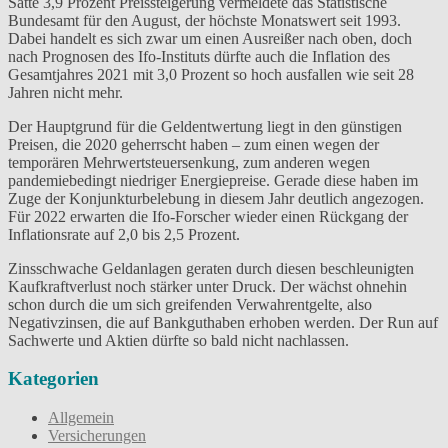
Satte 3,9 Prozent Preissteigerung vermeldete das Statistische
Bundesamt für den August, der höchste Monatswert seit 1993.
Dabei handelt es sich zwar um einen Ausreißer nach oben, doch
nach Prognosen des Ifo-Instituts dürfte auch die Inflation des
Gesamtjahres 2021 mit 3,0 Prozent so hoch ausfallen wie seit 28
Jahren nicht mehr.
Der Hauptgrund für die Geldentwertung liegt in den günstigen
Preisen, die 2020 geherrscht haben – zum einen wegen der
temporären Mehrwertsteuersenkung, zum anderen wegen
pandemiebedingt niedriger Energiepreise. Gerade diese haben im
Zuge der Konjunkturbelebung in diesem Jahr deutlich angezogen.
Für 2022 erwarten die Ifo-Forscher wieder einen Rückgang der
Inflationsrate auf 2,0 bis 2,5 Prozent.
Zinsschwache Geldanlagen geraten durch diesen beschleunigten
Kaufkraftverlust noch stärker unter Druck. Der wächst ohnehin
schon durch die um sich greifenden Verwahrentgelte, also
Negativzinsen, die auf Bankguthaben erhoben werden. Der Run auf
Sachwerte und Aktien dürfte so bald nicht nachlassen.
Kategorien
Allgemein
Versicherungen