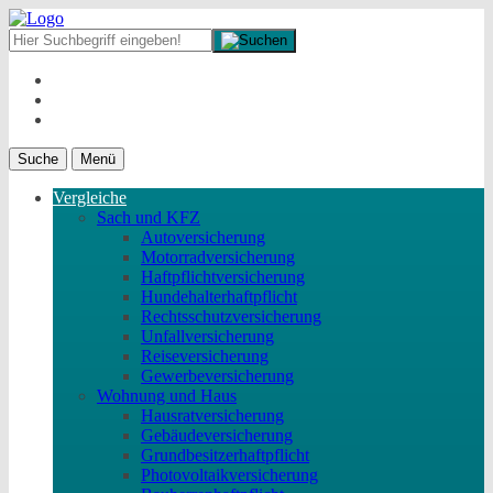
Suche
Menü
Vergleiche
Sach und KFZ
Autoversicherung
Motorradversicherung
Haftpflichtversicherung
Hundehalterhaftpflicht
Rechtsschutzversicherung
Unfallversicherung
Reiseversicherung
Gewerbeversicherung
Wohnung und Haus
Hausratversicherung
Gebäudeversicherung
Grundbesitzerhaftpflicht
Photovoltaikversicherung