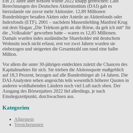
Ein 21 Jahre alter Rekord wurde 2022 knapp gebrochen: Laut
Berechnungen des Deutschen Aktieninstituts (DAI) gab es
hierzulande nie zuvor mehr Aktionäre. 12,89 Millionen
Bundesbürger besaßen Aktien oder Anteile an Aktienfonds oder
Indexfonds (ETF). 2001 – nachdem Massenliebling Manfred Krug
mit dem Slogan „Die Telekom geht an die Börse, da geh ich mit“ für
die „Volksaktie“ geworben hatte – waren es 12,85 Millionen.
Damals wurden indes ausländische Shareholder mit deutschem
Wohnsitz noch nicht erfasst, erst vor zwei Jahren wurden sie
einbezogen und steigerten die Gesamtzahl um rund eine halbe
Million.
Vor allem die unter 30-jährigen entdeckten zuletzt die Chancen des
Kapitalmarktes für sich. Sie trieben die Aktionsquote maßgeblich
auf 18,3 Prozent, bezogen auf alle Bundesbürger ab 14 Jahren. Die
DAI-Analysten sehen angesichts teils wesentlich höherer Quoten in
anderen wohlhabenden Ländern noch viel Luft nach oben. Der
Ausgang des Börsenjahres 2022 fiel allerdings, je nach
Einstiegszeitpunkt, durchwachsen aus.
Kategorien
Allgemein
Versicherungen