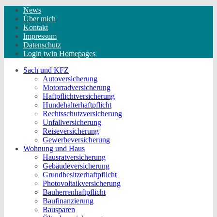
News
Über mich
Kontakt
Impressum
Datenschutz
Login
twin Homepages
Sach und KFZ
Autoversicherung
Motorradversicherung
Haftpflichtversicherung
Hundehalterhaftpflicht
Rechtsschutzversicherung
Unfallversicherung
Reiseversicherung
Gewerbeversicherung
Wohnung und Haus
Hausratversicherung
Gebäudeversicherung
Grundbesitzerhaftpflicht
Photovoltaikversicherung
Bauherrenhaftpflicht
Baufinanzierung
Bausparen