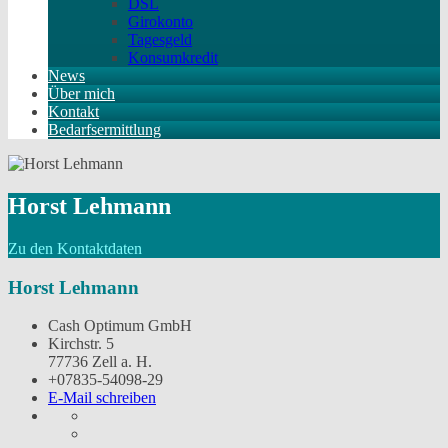
DSL
Girokonto
Tagesgeld
Konsumkredit
News
Über mich
Kontakt
Bedarfsermittlung
Horst Lehmann
Zu den Kontaktdaten
Horst Lehmann
Cash Optimum GmbH
Kirchstr. 5
77736 Zell a. H.
+07835-54098-29
E-Mail schreiben