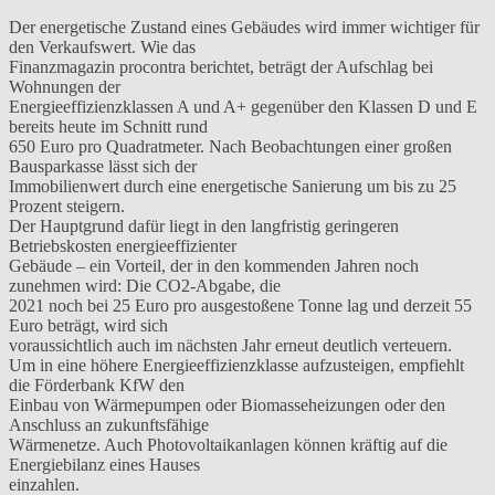
Der energetische Zustand eines Gebäudes wird immer wichtiger für
den Verkaufswert. Wie das
Finanzmagazin procontra berichtet, beträgt der Aufschlag bei
Wohnungen der
Energieeffizienzklassen A und A+ gegenüber den Klassen D und E
bereits heute im Schnitt rund
650 Euro pro Quadratmeter. Nach Beobachtungen einer großen
Bausparkasse lässt sich der
Immobilienwert durch eine energetische Sanierung um bis zu 25
Prozent steigern.
Der Hauptgrund dafür liegt in den langfristig geringeren
Betriebskosten energieeffizienter
Gebäude – ein Vorteil, der in den kommenden Jahren noch
zunehmen wird: Die CO2-Abgabe, die
2021 noch bei 25 Euro pro ausgestoßene Tonne lag und derzeit 55
Euro beträgt, wird sich
voraussichtlich auch im nächsten Jahr erneut deutlich verteuern.
Um in eine höhere Energieeffizienzklasse aufzusteigen, empfiehlt
die Förderbank KfW den
Einbau von Wärmepumpen oder Biomasseheizungen oder den
Anschluss an zukunftsfähige
Wärmenetze. Auch Photovoltaikanlagen können kräftig auf die
Energiebilanz eines Hauses
einzahlen.