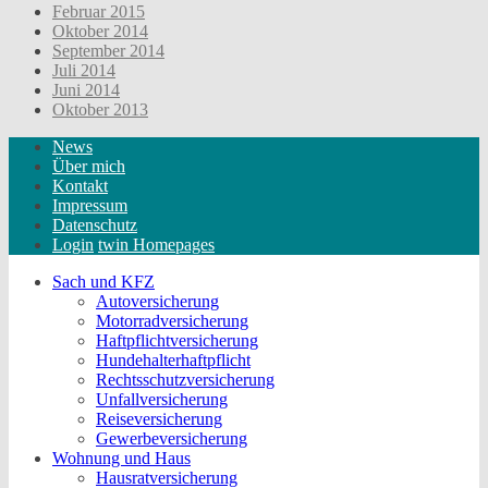
Februar 2015
Oktober 2014
September 2014
Juli 2014
Juni 2014
Oktober 2013
News
Über mich
Kontakt
Impressum
Datenschutz
Login
twin Homepages
Sach und KFZ
Autoversicherung
Motorradversicherung
Haftpflichtversicherung
Hundehalterhaftpflicht
Rechtsschutzversicherung
Unfallversicherung
Reiseversicherung
Gewerbeversicherung
Wohnung und Haus
Hausratversicherung