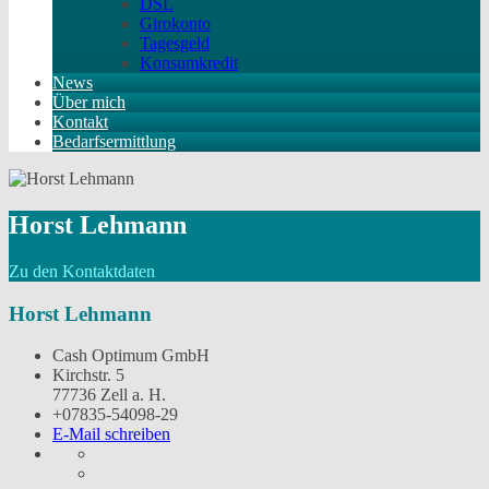
DSL
Girokonto
Tagesgeld
Konsumkredit
News
Über mich
Kontakt
Bedarfsermittlung
Horst Lehmann
Zu den Kontaktdaten
Horst Lehmann
Cash Optimum GmbH
Kirchstr. 5
77736 Zell a. H.
+07835-54098-29
E-Mail schreiben