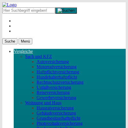
Suche
Menü
Vergleiche
Sach und KFZ
Autoversicherung
Motorradversicherung
Haftpflichtversicherung
Hundehalterhaftpflicht
Rechtsschutzversicherung
Unfallversicherung
Reiseversicherung
Gewerbeversicherung
Wohnung und Haus
Hausratversicherung
Gebäudeversicherung
Grundbesitzerhaftpflicht
Photovoltaikversicherung