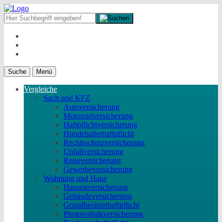
Suche
Menü
Vergleiche
Sach und KFZ
Autoversicherung
Motorradversicherung
Haftpflichtversicherung
Hundehalterhaftpflicht
Rechtsschutzversicherung
Unfallversicherung
Reiseversicherung
Gewerbeversicherung
Wohnung und Haus
Hausratversicherung
Gebäudeversicherung
Grundbesitzerhaftpflicht
Photovoltaikversicherung