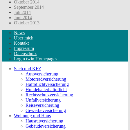
Oktober 2014
September 2014
Juli 2014
Juni 2014
Oktober 2013
News
Über mich
Kontakt
Impressum
Datenschutz
Login
twin Homepages
Sach und KFZ
Autoversicherung
Motorradversicherung
Haftpflichtversicherung
Hundehalterhaftpflicht
Rechtsschutzversicherung
Unfallversicherung
Reiseversicherung
Gewerbeversicherung
Wohnung und Haus
Hausratversicherung
Gebäudeversicherung