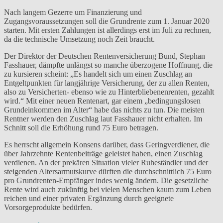
Nach langem Gezerre um Finanzierung und
Zugangsvoraussetzungen soll die Grundrente zum 1. Januar 2020
starten. Mit ersten Zahlungen ist allerdings erst im Juli zu rechnen,
da die technische Umsetzung noch Zeit braucht.
Der Direktor der Deutschen Rentenversicherung Bund, Stephan
Fasshauer, dämpfte unlängst so manche überzogene Hoffnung, die
zu kursieren scheint: „Es handelt sich um einen Zuschlag an
Entgeltpunkten für langjährige Versicherung, der zu allen Renten,
also zu Versicherten- ebenso wie zu Hinterbliebenenrenten, gezahlt
wird.“ Mit einer neuen Rentenart, gar einem „bedingungslosen
Grundeinkommen im Alter“ habe das nichts zu tun. Die meisten
Rentner werden den Zuschlag laut Fasshauer nicht erhalten. Im
Schnitt soll die Erhöhung rund 75 Euro betragen.
Es herrscht allgemein Konsens darüber, dass Geringverdiener, die
über Jahrzehnte Rentenbeiträge geleistet haben, einen Zuschlag
verdienen. An der prekären Situation vieler Ruheständler und der
steigenden Altersarmutskurve dürften die durchschnittlich 75 Euro
pro Grundrenten-Empfänger indes wenig ändern. Die gesetzliche
Rente wird auch zukünftig bei vielen Menschen kaum zum Leben
reichen und einer privaten Ergänzung durch geeignete
Vorsorgeprodukte bedürfen.