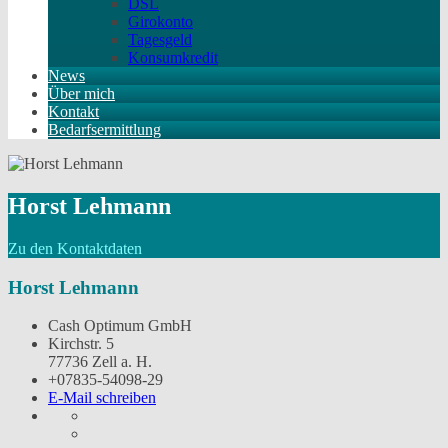
DSL
Girokonto
Tagesgeld
Konsumkredit
News
Über mich
Kontakt
Bedarfsermittlung
Horst Lehmann
Zu den Kontaktdaten
Horst Lehmann
Cash Optimum GmbH
Kirchstr. 5
77736 Zell a. H.
+07835-54098-29
E-Mail schreiben