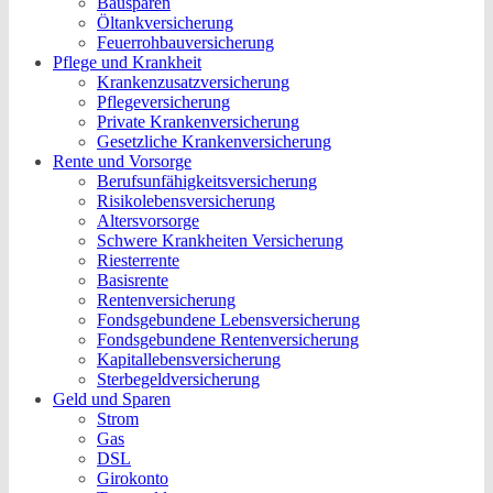
Bausparen
Öltankversicherung
Feuerrohbauversicherung
Pflege und Krankheit
Krankenzusatzversicherung
Pflegeversicherung
Private Krankenversicherung
Gesetzliche Krankenversicherung
Rente und Vorsorge
Berufs­unfähigkeitsversicherung
Risikolebensversicherung
Altersvorsorge
Schwere Krankheiten Versicherung
Riesterrente
Basisrente
Rentenversicherung
Fondsgebundene Lebensversicherung
Fondsgebundene Rentenversicherung
Kapitallebensversicherung
Sterbegeldversicherung
Geld und Sparen
Strom
Gas
DSL
Girokonto