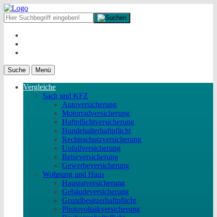
Suche
Menü
Vergleiche
Sach und KFZ
Autoversicherung
Motorradversicherung
Haftpflichtversicherung
Hundehalterhaftpflicht
Rechtsschutzversicherung
Unfallversicherung
Reiseversicherung
Gewerbeversicherung
Wohnung und Haus
Hausratversicherung
Gebäudeversicherung
Grundbesitzerhaftpflicht
Photovoltaikversicherung