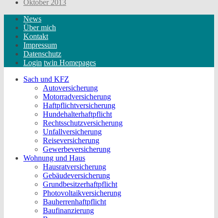
Oktober 2013
News
Über mich
Kontakt
Impressum
Datenschutz
Login
twin Homepages
Sach und KFZ
Autoversicherung
Motorradversicherung
Haftpflichtversicherung
Hundehalterhaftpflicht
Rechtsschutzversicherung
Unfallversicherung
Reiseversicherung
Gewerbeversicherung
Wohnung und Haus
Hausratversicherung
Gebäudeversicherung
Grundbesitzerhaftpflicht
Photovoltaikversicherung
Bauherrenhaftpflicht
Baufinanzierung