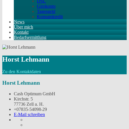
DSL
Girokonto
Tagesgeld
Konsumkredit
News
Über mich
Kontakt
Bedarfsermittlung
Horst Lehmann
Zu den Kontaktdaten
Horst Lehmann
Cash Optimum GmbH
Kirchstr. 5
77736 Zell a. H.
+07835-54098-29
E-Mail schreiben